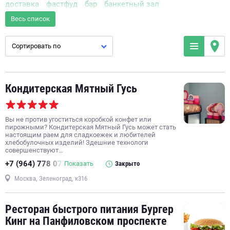
доставка
фастфуд
бар
банкетный зал
доставка фастфуда
доставка салатов
бизнес-ланч
Весь список
европейская кухня
дог-френдли ресторан
кафе
Сортировать по
доставка супов
паназиатский ресторан
терраса
детский ресторан
кофейня
доставка горячих блюд
кондитерская
пиццерия
японская кухня
Кондитерская Мятный Гусь
бар молочных коктейлей
настольная игра
Wi-Fi
доставка пиццы
спортбар
пекарня
детская комната
Вы не против угоститься коробкой конфет или
бургерная
танцпол
винный бар
парковка
пирожными? Кондитерская Мятный Гусь может стать
настоящим раем для сладкоежек и любителей
точка по продаже шаурмы
русская кухня
хлебобулочных изделий! Здешние технологи
совершенствуют…
доставка бургеров
живая музыка
суши-бар
+7 (964) 778 07
Показать
Закрыто
доставка суши
кавказская кухня
постное меню
Москва, Зеленоград, к316
Ресторан быстрого питания Бургер
Кинг на Панфиловском проспекте